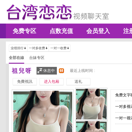
免费专区
点数充值
会员登入
注
业绩排行
一对多收费
一对一收费
全部在線
台妹专区
祖兒呀
休息中
最近上线时间 :
免費視訊
进入包厢
送礼
免费文字聊
一对多视
一对一视