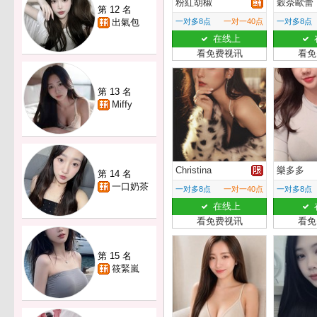
粉紅胡椒
穀奈歐蕾
第 12 名
出氣包
一对多8点
一对一40点
一对多8点
在线上
看免费视讯
看免
第 13 名
Miffy
Christina
樂多多
第 14 名
一口奶茶
一对多8点
一对一40点
一对多8点
在线上
看免费视讯
看免
第 15 名
筱緊嵐