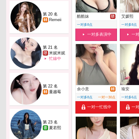
第 20 名
酷酷妹
艾媛熙
Remeii
一对多8点
一对多8点
一对多表演中
一
第 21 名
米妮米妮
忙線中
第 22 名
余小意
瑜安
蔓越莓
一对多8点
一对一30点
一对多6点
一对一忙线中
一
第 23 名
夏若熙