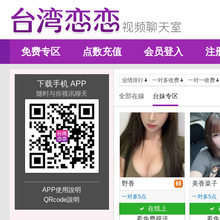
免费专区
点数充值
会员登入
注
业绩排行
一对多收费
一对一收费
下载手机 APP
随时与你视讯聊天
全部在線
台妹专区
野香
美香菜子
APP使用說明
一对多5点
一对多5点
QRcode說明
在线上
看免费视讯
看免