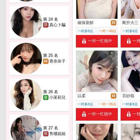
第 24 名
確保新鮮
剛升大三
真心卜騙
一对多8点
一对一40点
一对多8点
一对一忙线中
一
第 25 名
香奈奈子
第 26 名
以柔
宮紗筱
小茉莉兒
一对多8点
一对一35点
一对多8点
一对一忙线中
一
第 27 名
售樓姐姐