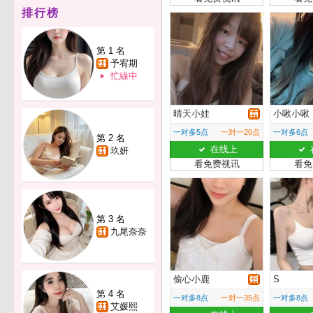
排行榜
第 1 名
予宥期
忙線中
晴天小娃
小啾小啾
一对多5点
一对一20点
一对多6点
第 2 名
在线上
玖妍
看免费视讯
看免
第 3 名
九尾奈奈
偷心小鹿
S
第 4 名
一对多8点
一对一35点
一对多8点
艾媛熙