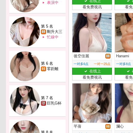
在线上
表演中
看免费视讯
看免
第 5 名
剛升大三
忙線中
後空佳麗
Hanami
第 6 名
一对多6点
一对一25点
一对多8点
零距離
在线上
看免费视讯
看免
第 7 名
巨乳G杯
芊蒨
瀾心
第 8 名