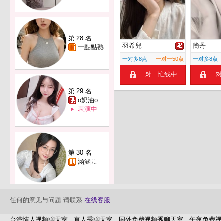
第 28 名
羽希兒
簡丹
一點點熟
一对多8点
一对一50点
一对多8点
一对一忙线中
一
第 29 名
o奶油o
表演中
第 30 名
涵涵ㄦ
任何的意见与问题 请联系
在线客服
台湾情人视频聊天室，真人秀聊天室，国外免费视频秀聊天室，午夜免费