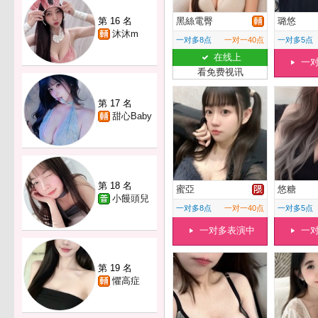
第 16 名
黑絲電臀
璐悠
沐沐m
一对多8点
一对一40点
一对多5点
在线上
一
看免费视讯
第 17 名
甜心Baby
第 18 名
蜜亞
悠糖
小饅頭兒
一对多8点
一对一40点
一对多5点
一对多表演中
一
第 19 名
懼高症