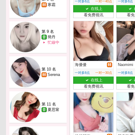
一对多8点
一对一40点
一对多8点
寒霜
在线上
看免费视讯
看免
第 9 名
簡丹
忙線中
海優優
Naomimi
第 10 名
一对多8点
一对一30点
一对多8点
Serena
在线上
看免费视讯
看免
第 11 名
夏思甯